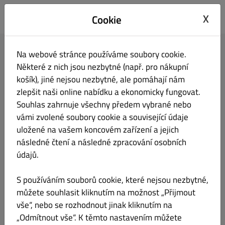
Viktorka - Plzeňská tankovna
X
Cookie
Na webové stránce používáme soubory cookie.
Přihlásit se
Některé z nich jsou nezbytné (např. pro nákupní
košík), jiné nejsou nezbytné, ale pomáhají nám
E-mailová adresa
zlepšit naši online nabídku a ekonomicky fungovat.
Souhlas zahrnuje všechny předem vybrané nebo
vámi zvolené soubory cookie a související údaje
uložené na vašem koncovém zařízení a jejich
Heslo
následné čtení a následné zpracování osobních
údajů.
Zapamatovat si
Zapomenuté heslo?
S používáním souborů cookie, které nejsou nezbytné,
přihlašovací údaje
můžete souhlasit kliknutím na možnost „Přijmout
Přihlášení
vše“, nebo se rozhodnout jinak kliknutím na
„Odmítnout vše“. K těmto nastavením můžete