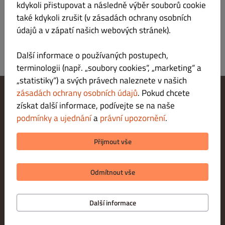
Zaregistrovat se
kdykoli přistupovat a následně výběr souborů cookie
také kdykoli zrušit (v zásadách ochrany osobních
údajů a v zápatí našich webových stránek).
Další informace o používaných postupech,
terminologii (např. „soubory cookies“, „marketing“ a
„statistiky“) a svých právech naleznete v našich
zásadách ochrany osobních údajů
. Pokud chcete
získat další informace, podívejte se na naše
Změnit nastavení souborů cookie
Kontaktuj nás
podmínky a ujednání
a
právní upozornění
.
Zásady ochrany osobních údajů
Podmínky a ujednání
Přijmout vše
Právní upozornění
METODY PLATBY PŘI VYZVEDNUTÍ
Odmítnout vše
Další informace